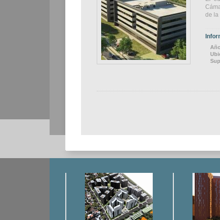
Cámar
de la
Infor
Año
Ubi
Sup