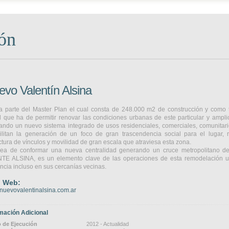
ón
vo Valentín Alsina
 parte del Master Plan el cual consta de 248.000 m2 de construcción y como 
al que ha de permitir renovar las condiciones urbanas de este particular y amplio
ando un nuevo sistema integrado de usos residenciales, comerciales, comunitari
ilitan la generación de un foco de gran trascendencia social para el lugar, 
ctura de vínculos y movilidad de gran escala que atraviesa esta zona.
dea de conformar una nueva centralidad generando un cruce metropolitano d
TE ALSINA, es un elemento clave de las operaciones de esta remodelación ur
encia incluso en sus cercanías vecinas.
o Web:
uevovalentinalsina.com.ar
mación Adicional
 de Ejecución
2012 - Actualidad