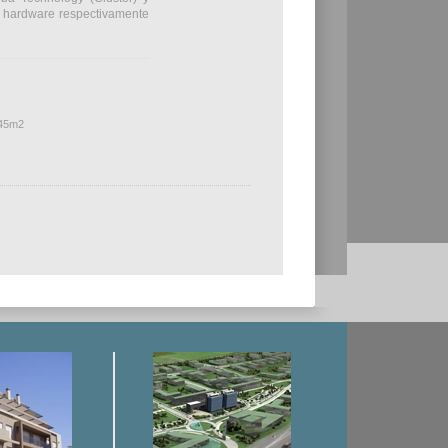
e hardware respectivamente
545m2