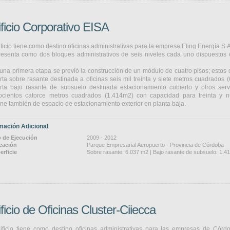
ficio Corporativo EISA
ificio tiene como destino oficinas administrativas para la empresa Eling Energía S.A
esenta como dos bloques administrativos de seis niveles cada uno dispuestos e
una primera etapa se previó la construcción de un módulo de cuatro pisos; estos 
rta sobre rasante destinada a oficinas seis mil treinta y siete metros cuadrados 
rta bajo rasante de subsuelo destinada estacionamiento cubierto y otros ser
rocientos catorce metros cuadrados (1.414m2) con capacidad para treinta y n
ne también de espacio de estacionamiento exterior en planta baja.
mación Adicional
 de Ejecución
2009 - 2012
cación
Parque Empresarial Aeropuerto - Provincia de Córdoba
erficie
Sobre rasante: 6.037 m2 | Bajo rasante de subsuelo: 1.
ficio de Oficinas Cluster-Ciiecca
ificio tiene como destino oficinas administrativas para las empresas de Córd