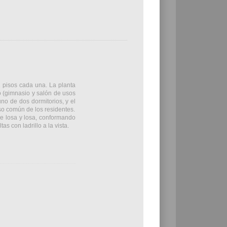
1 pisos cada una. La planta
o (gimnasio y salón de usos
no de dos dormitorios, y el
so común de los residentes.
re losa y losa, conformando
s con ladrillo a la vista.