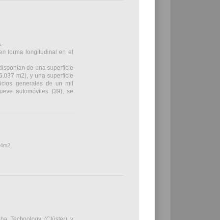
.
n forma longitudinal en el
disponían de una superficie
(6.037 m2), y una superficie
vicios generales de un mil
ueve automóviles (39), se
414m2
oba Technology (Clúster) y