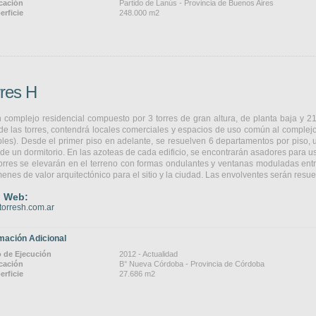
cación
Partido de Lanús - Provincia de Buenos Aires
erficie
248.000 m2
rres H
 complejo residencial compuesto por 3 torres de gran altura, de planta baja y 2
de las torres, contendrá locales comerciales y espacios de uso común al complej
ples). Desde el primer piso en adelante, se resuelven 6 departamentos por piso, u
 de un dormitorio. En las azoteas de cada edificio, se encontrarán asadores para u
orres se elevarán en el terreno con formas ondulantes y ventanas moduladas ent
enes de valor arquitectónico para el sitio y la ciudad. Las envolventes serán resuelta
o Web:
orresh.com.ar
mación Adicional
 de Ejecución
2012 - Actualidad
cación
B° Nueva Córdoba - Provincia de Córdoba
erficie
27.686 m2