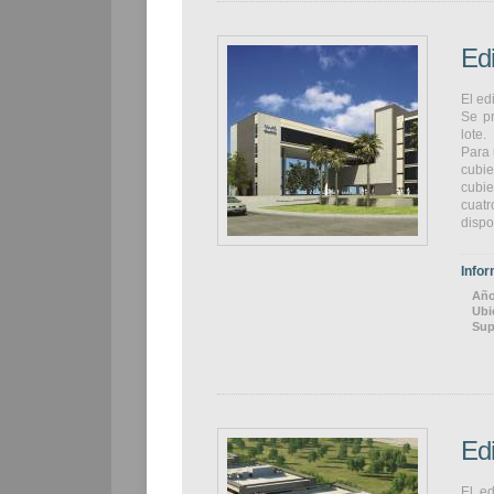
Edi
El ed
Se pr
lote.
Para 
cubie
cubie
cuat
dispo
Infor
Año
Ubi
Sup
Edi
El ed