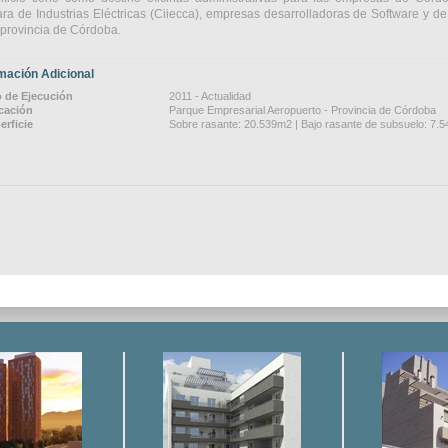
a de Industrias Eléctricas (Ciiecca), empresas desarrolladoras de Software y d
 provincia de Córdoba.
mación Adicional
 de Ejecución
2011 - Actualidad
cación
Parque Empresarial Aeropuerto - Provincia de Córdoba
erficie
Sobre rasante: 20.539m2 | Bajo rasante de subsuelo: 7.