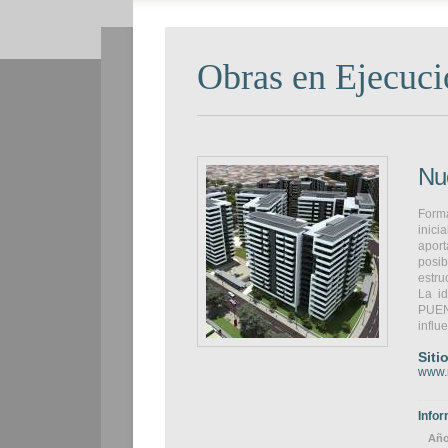
Obras en Ejecuci
Nue
Forma
inici
aport
posib
estru
La i
PUEN
influ
Siti
www.n
Infor
Año